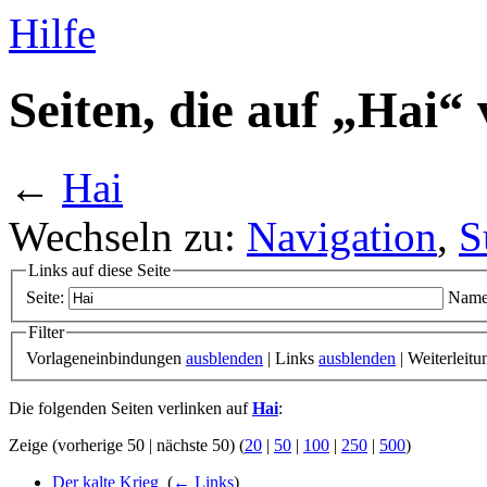
Hilfe
Seiten, die auf „Hai“
←
Hai
Wechseln zu:
Navigation
,
S
Links auf diese Seite
Seite:
Name
Filter
Vorlageneinbindungen
ausblenden
| Links
ausblenden
| Weiterleit
Die folgenden Seiten verlinken auf
Hai
:
Zeige (vorherige 50 | nächste 50) (
20
|
50
|
100
|
250
|
500
)
Der kalte Krieg
‎
(
← Links
)