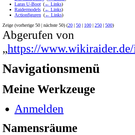
Laras U-Boot
‎
(
← Links
)
Raidermodels
‎
(
← Links
)
Actionfiguren
‎
(
← Links
)
Zeige (vorherige 50 | nächste 50) (
20
|
50
|
100
|
250
|
500
)
Abgerufen von
„
https://www.wikiraider.de/
Navigationsmenü
Meine Werkzeuge
Anmelden
Namensräume