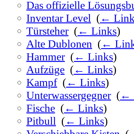
Das offizielle Lösungsb
Inventar Level
‎
(
← Link
Türsteher
‎
(
← Links
)
Alte Dublonen
‎
(
← Lin
Hammer
‎
(
← Links
)
Aufzüge
‎
(
← Links
)
Kampf
‎
(
← Links
)
Unterwassergegner
‎
(
← 
Fische
‎
(
← Links
)
Pitbull
‎
(
← Links
)
Verschiebbare Kisten
‎
(