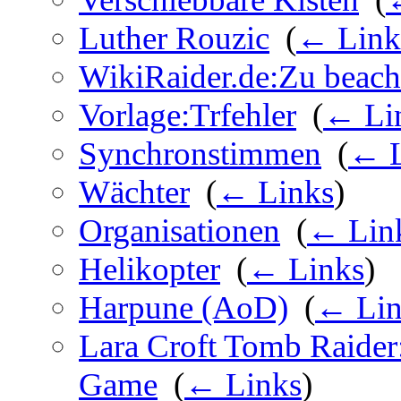
Luther Rouzic
‎
(
← Link
WikiRaider.de:Zu beach
Vorlage:Trfehler
‎
(
← Li
Synchronstimmen
‎
(
← L
Wächter
‎
(
← Links
)
Organisationen
‎
(
← Lin
Helikopter
‎
(
← Links
)
Harpune (AoD)
‎
(
← Lin
Lara Croft Tomb Raide
Game
‎
(
← Links
)