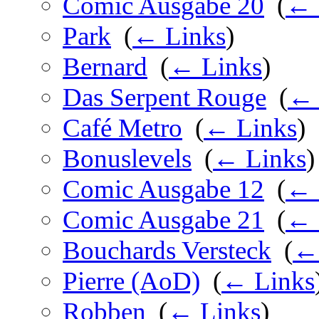
Comic Ausgabe 20
‎
(
← 
Park
‎
(
← Links
)
Bernard
‎
(
← Links
)
Das Serpent Rouge
‎
(
← 
Café Metro
‎
(
← Links
)
Bonuslevels
‎
(
← Links
)
Comic Ausgabe 12
‎
(
← 
Comic Ausgabe 21
‎
(
← 
Bouchards Versteck
‎
(
←
Pierre (AoD)
‎
(
← Links
Robben
‎
(
← Links
)