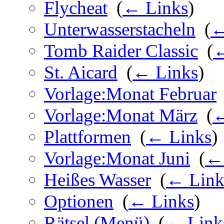
Flycheat
‎
(
← Links
)
Unterwasserstacheln
‎
(
←
Tomb Raider Classic
‎
(
←
St. Aicard
‎
(
← Links
)
Vorlage:Monat Februar
Vorlage:Monat März
‎
(
←
Plattformen
‎
(
← Links
)
Vorlage:Monat Juni
‎
(
← 
Heißes Wasser
‎
(
← Link
Optionen
‎
(
← Links
)
Rätsel (Menü)
‎
(
← Link