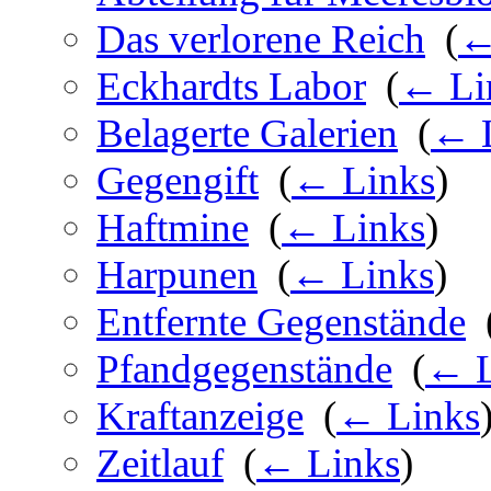
Das verlorene Reich
‎
(
←
Eckhardts Labor
‎
(
← Li
Belagerte Galerien
‎
(
← 
Gegengift
‎
(
← Links
)
Haftmine
‎
(
← Links
)
Harpunen
‎
(
← Links
)
Entfernte Gegenstände
‎
Pfandgegenstände
‎
(
← L
Kraftanzeige
‎
(
← Links
Zeitlauf
‎
(
← Links
)