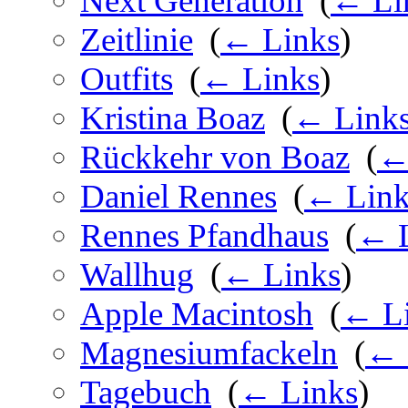
Next Generation
‎
(
← Li
Zeitlinie
‎
(
← Links
)
Outfits
‎
(
← Links
)
Kristina Boaz
‎
(
← Link
Rückkehr von Boaz
‎
(
←
Daniel Rennes
‎
(
← Link
Rennes Pfandhaus
‎
(
← L
Wallhug
‎
(
← Links
)
Apple Macintosh
‎
(
← L
Magnesiumfackeln
‎
(
← 
Tagebuch
‎
(
← Links
)