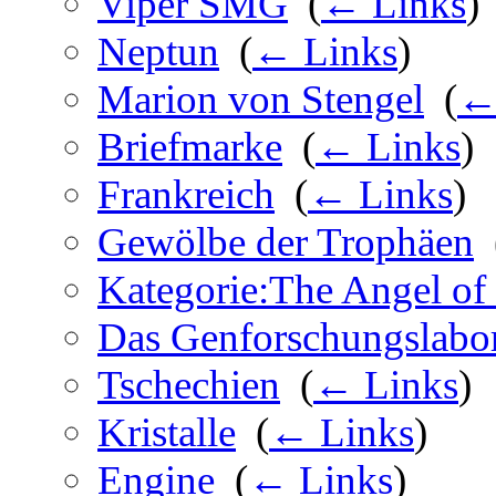
Viper SMG
‎
(
← Links
)
Neptun
‎
(
← Links
)
Marion von Stengel
‎
(
←
Briefmarke
‎
(
← Links
)
Frankreich
‎
(
← Links
)
Gewölbe der Trophäen
‎
Kategorie:The Angel of
Das Genforschungslabo
Tschechien
‎
(
← Links
)
Kristalle
‎
(
← Links
)
Engine
‎
(
← Links
)