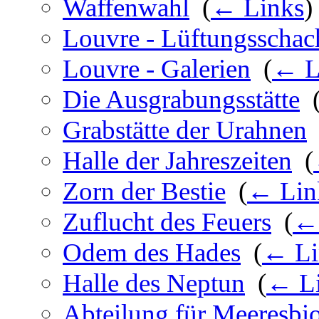
Waffenwahl
‎
(
← Links
)
Louvre - Lüftungsschac
Louvre - Galerien
‎
(
← L
Die Ausgrabungsstätte
‎
Grabstätte der Urahnen
Halle der Jahreszeiten
‎
(
Zorn der Bestie
‎
(
← Lin
Zuflucht des Feuers
‎
(
←
Odem des Hades
‎
(
← Li
Halle des Neptun
‎
(
← L
Abteilung für Meeresbi