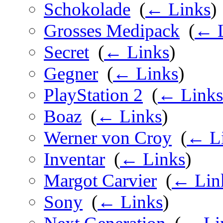
Schokolade
‎
(
← Links
)
Grosses Medipack
‎
(
← L
Secret
‎
(
← Links
)
Gegner
‎
(
← Links
)
PlayStation 2
‎
(
← Links
Boaz
‎
(
← Links
)
Werner von Croy
‎
(
← L
Inventar
‎
(
← Links
)
Margot Carvier
‎
(
← Lin
Sony
‎
(
← Links
)