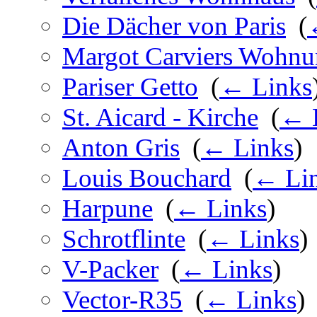
Die Dächer von Paris
‎
(
Margot Carviers Wohn
Pariser Getto
‎
(
← Links
St. Aicard - Kirche
‎
(
← 
Anton Gris
‎
(
← Links
)
Louis Bouchard
‎
(
← Li
Harpune
‎
(
← Links
)
Schrotflinte
‎
(
← Links
)
V-Packer
‎
(
← Links
)
Vector-R35
‎
(
← Links
)