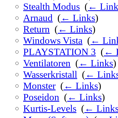
Stealth Modus
‎
(
← Link
Arnaud
‎
(
← Links
)
Return
‎
(
← Links
)
Windows Vista
‎
(
← Lin
PLAYSTATION 3
‎
(
← 
Ventilatoren
‎
(
← Links
)
Wasserkristall
‎
(
← Link
Monster
‎
(
← Links
)
Poseidon
‎
(
← Links
)
Kurtis-Levels
‎
(
← Link