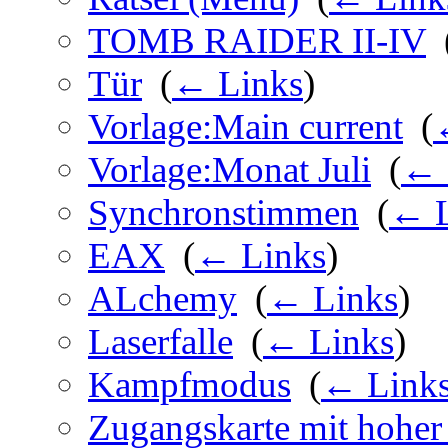
TOMB RAIDER II-IV
‎
Tür
‎
(
← Links
)
Vorlage:Main current
‎
(
Vorlage:Monat Juli
‎
(
← 
Synchronstimmen
‎
(
← L
EAX
‎
(
← Links
)
ALchemy
‎
(
← Links
)
Laserfalle
‎
(
← Links
)
Kampfmodus
‎
(
← Link
Zugangskarte mit hoher 