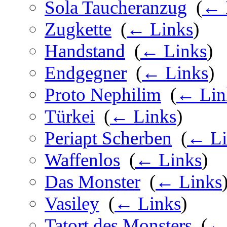
Sola Taucheranzug
‎
(
← 
Zugkette
‎
(
← Links
)
Handstand
‎
(
← Links
)
Endgegner
‎
(
← Links
)
Proto Nephilim
‎
(
← Lin
Türkei
‎
(
← Links
)
Periapt Scherben
‎
(
← Li
Waffenlos
‎
(
← Links
)
Das Monster
‎
(
← Links
Vasiley
‎
(
← Links
)
Tatort des Monsters
‎
(
← 