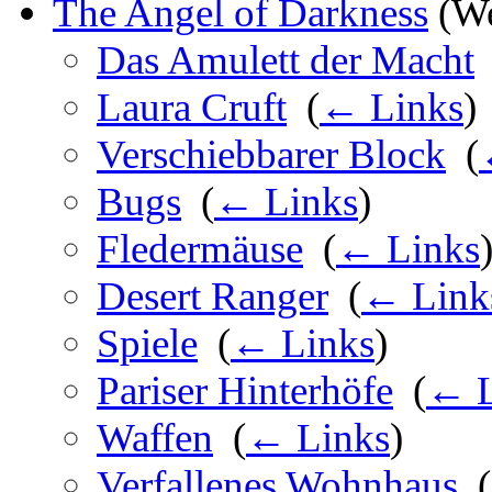
The Angel of Darkness
(Wei
Das Amulett der Macht
Laura Cruft
‎
(
← Links
)
Verschiebbarer Block
‎
(
Bugs
‎
(
← Links
)
Fledermäuse
‎
(
← Links
Desert Ranger
‎
(
← Link
Spiele
‎
(
← Links
)
Pariser Hinterhöfe
‎
(
← L
Waffen
‎
(
← Links
)
Verfallenes Wohnhaus
‎
(