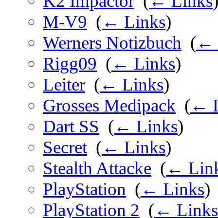
K2 Impactor
‎
(
← Links
M-V9
‎
(
← Links
)
Werners Notizbuch
‎
(
← 
Rigg09
‎
(
← Links
)
Leiter
‎
(
← Links
)
Grosses Medipack
‎
(
← L
Dart SS
‎
(
← Links
)
Secret
‎
(
← Links
)
Stealth Attacke
‎
(
← Lin
PlayStation
‎
(
← Links
)
PlayStation 2
‎
(
← Links