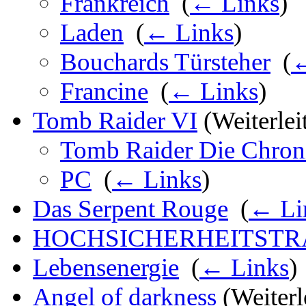
Frankreich
‎
(
← Links
)
Laden
‎
(
← Links
)
Bouchards Türsteher
‎
(
←
Francine
‎
(
← Links
)
Tomb Raider VI
(Weiterleit
Tomb Raider Die Chron
PC
‎
(
← Links
)
Das Serpent Rouge
‎
(
← Li
HOCHSICHERHEITSTR
Lebensenergie
‎
(
← Links
)
Angel of darkness
(Weiterle