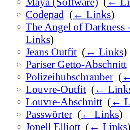
Maya (Software)
‎
(
← Li
Codepad
‎
(
← Links
)
The Angel of Darkness -
Links
)
Jeans Outfit
‎
(
← Links
)
Pariser Getto-Abschnitt
Polizeihubschrauber
‎
(
←
Louvre-Outfit
‎
(
← Link
Louvre-Abschnitt
‎
(
← L
Passwörter
‎
(
← Links
)
Jonell Elliott
‎
(
← Links