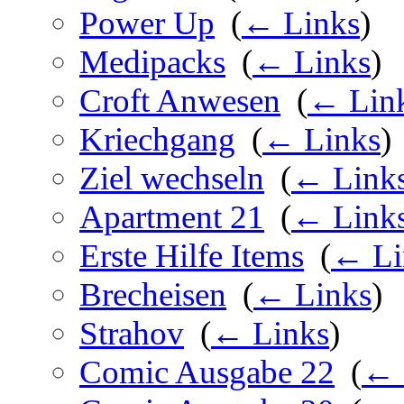
Power Up
‎
(
← Links
)
Medipacks
‎
(
← Links
)
Croft Anwesen
‎
(
← Lin
Kriechgang
‎
(
← Links
)
Ziel wechseln
‎
(
← Link
Apartment 21
‎
(
← Link
Erste Hilfe Items
‎
(
← Li
Brecheisen
‎
(
← Links
)
Strahov
‎
(
← Links
)
Comic Ausgabe 22
‎
(
← 