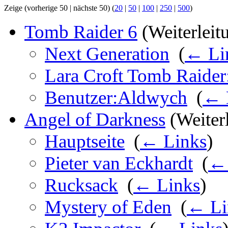
Zeige (vorherige 50 | nächste 50) (
20
|
50
|
100
|
250
|
500
)
Tomb Raider 6
(Weiterleitu
Next Generation
‎
(
← Li
Lara Croft Tomb Raider
Benutzer:Aldwych
‎
(
← 
Angel of Darkness
(Weiterl
Hauptseite
‎
(
← Links
)
Pieter van Eckhardt
‎
(
← 
Rucksack
‎
(
← Links
)
Mystery of Eden
‎
(
← Li