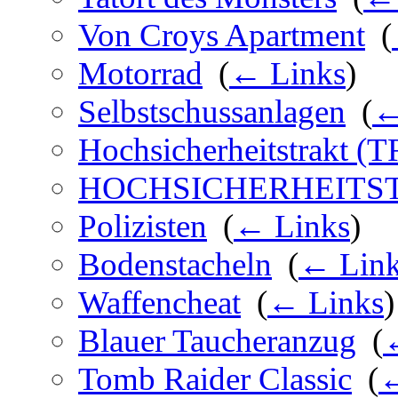
Von Croys Apartment
‎
(
Motorrad
‎
(
← Links
)
Selbstschussanlagen
‎
(
←
Hochsicherheitstrakt (T
HOCHSICHERHEITS
Polizisten
‎
(
← Links
)
Bodenstacheln
‎
(
← Lin
Waffencheat
‎
(
← Links
)
Blauer Taucheranzug
‎
(
Tomb Raider Classic
‎
(
←