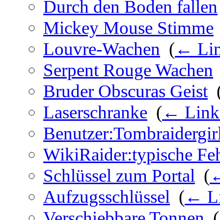
Durch den Boden fallen
Mickey Mouse Stimme
Louvre-Wachen
‎
(
← Li
Serpent Rouge Wachen
Bruder Obscuras Geist
‎
Laserschranke
‎
(
← Link
Benutzer:Tombraidergir
WikiRaider:typische Fe
Schlüssel zum Portal
‎
(
←
Aufzugsschlüssel
‎
(
← L
Verschiebbare Tonnen
‎
(