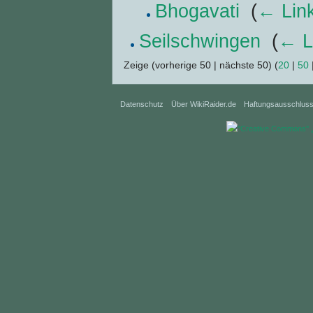
Bhogavati
‎
(
← Lin
Seilschwingen
‎
(
← L
Zeige (vorherige 50 | nächste 50) (
20
|
50
Datenschutz
Über WikiRaider.de
Haftungsausschlus