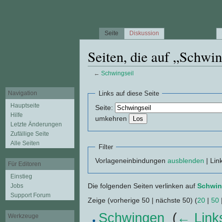
Seite
Diskussion
Seiten, die auf „Schwin
←
Schwingseil
Wechseln zu:
Navigation
,
Suche
Navigation
Links auf diese Seite
Hauptseite
Seite:
Hilfe
umkehren
Letzte Änderungen
Zufällige Seite
Alle Seiten
Filter
Vorlageneinbindungen
ausblenden
| Lin
Für Editoren
Einstieg
Die folgenden Seiten verlinken auf
Schwin
Jobs
Support Forum
Zeige (vorherige 50 | nächste 50) (
20
|
50
Schwingen
‎
(
← Link
Werkzeuge