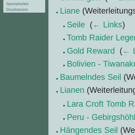
Spezialseiten
Liane
(Weiterleitungs
Druckversion
Seile
‎
(
← Links
)
Tomb Raider Leg
Gold Reward
‎
(
← 
Bolivien - Tiwana
Baumelndes Seil
(We
Lianen
(Weiterleitung
Lara Croft Tomb R
Peru - Gebirgshöh
Hängendes Seil
(Wei