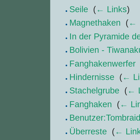
Seile
‎
(
← Links
)
Magnethaken
‎
(
← 
In der Pyramide d
Bolivien - Tiwanak
Fanghakenwerfer
Hindernisse
‎
(
← Li
Stachelgrube
‎
(
← 
Fanghaken
‎
(
← Li
Benutzer:Tombraide
Überreste
‎
(
← Lin