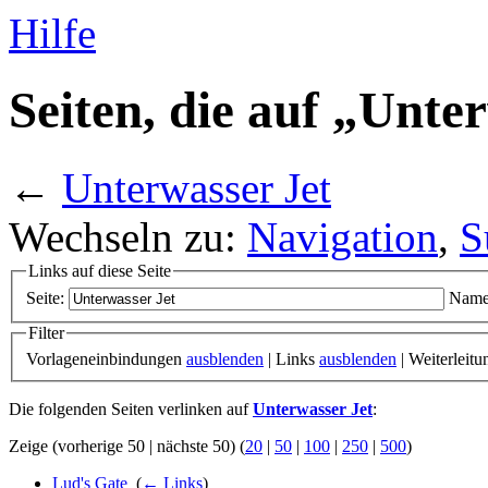
Hilfe
Seiten, die auf „Unte
←
Unterwasser Jet
Wechseln zu:
Navigation
,
S
Links auf diese Seite
Seite:
Name
Filter
Vorlageneinbindungen
ausblenden
| Links
ausblenden
| Weiterleit
Die folgenden Seiten verlinken auf
Unterwasser Jet
:
Zeige (vorherige 50 | nächste 50) (
20
|
50
|
100
|
250
|
500
)
Lud's Gate
‎
(
← Links
)