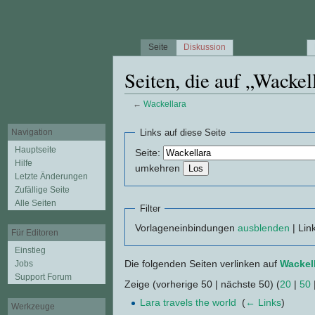
Seite
Diskussion
Seiten, die auf „Wackel
←
Wackellara
Wechseln zu:
Navigation
,
Suche
Navigation
Links auf diese Seite
Hauptseite
Seite:
Hilfe
umkehren
Letzte Änderungen
Zufällige Seite
Alle Seiten
Filter
Vorlageneinbindungen
ausblenden
| Lin
Für Editoren
Einstieg
Die folgenden Seiten verlinken auf
Wackel
Jobs
Support Forum
Zeige (vorherige 50 | nächste 50) (
20
|
50
Lara travels the world
‎
(
← Links
)
Werkzeuge