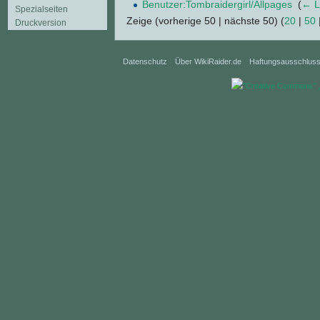
Benutzer:Tombraidergirl/Allpages
‎
(
← L
Spezialseiten
Zeige (vorherige 50 | nächste 50) (
20
|
50
Druckversion
Datenschutz
Über WikiRaider.de
Haftungsausschlus