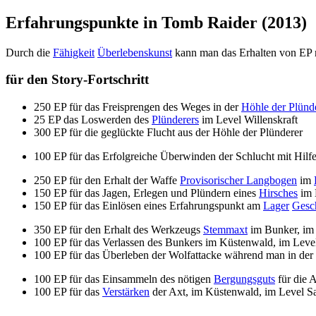
Erfahrungspunkte in Tomb Raider (2013)
Durch die
Fähigkeit
Überlebenskunst
kann man das Erhalten von EP 
für den Story-Fortschritt
250 EP für das Freisprengen des Weges in der
Höhle der Plünd
25 EP das Loswerden des
Plünderers
im Level Willenskraft
300 EP für die geglückte Flucht aus der Höhle der Plünderer
100 EP für das Erfolgreiche Überwinden der Schlucht mit Hilf
250 EP für den Erhalt der Waffe
Provisorischer Langbogen
im
150 EP für das Jagen, Erlegen und Plündern eines
Hirsches
im 
150 EP für das Einlösen eines Erfahrungspunkt am
Lager
Gesch
350 EP für den Erhalt des Werkzeugs
Stemmaxt
im Bunker, im
100 EP für das Verlassen des Bunkers im Küstenwald, im Level 
100 EP für das Überleben der Wolfattacke während man in der B
100 EP für das Einsammeln des nötigen
Bergungsguts
für die 
100 EP für das
Verstärken
der Axt, im Küstenwald, im Level S