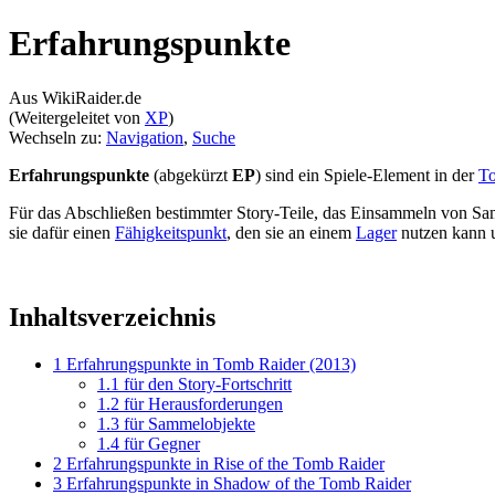
Erfahrungspunkte
Aus WikiRaider.de
(Weitergeleitet von
XP
)
Wechseln zu:
Navigation
,
Suche
Erfahrungspunkte
(abgekürzt
EP
) sind ein Spiele-Element in der
To
Für das Abschließen bestimmter Story-Teile, das Einsammeln von S
sie dafür einen
Fähigkeitspunkt
, den sie an einem
Lager
nutzen kann um
Inhaltsverzeichnis
1
Erfahrungspunkte in Tomb Raider (2013)
1.1
für den Story-Fortschritt
1.2
für Herausforderungen
1.3
für Sammelobjekte
1.4
für Gegner
2
Erfahrungspunkte in Rise of the Tomb Raider
3
Erfahrungspunkte in Shadow of the Tomb Raider