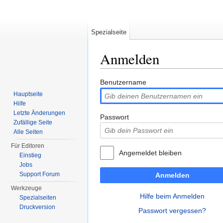
Spezialseite
Anmelden
Wechseln zu:
Navigation
,
Suche
Benutzername
Hauptseite
Hilfe
Letzte Änderungen
Passwort
Zufällige Seite
Alle Seiten
Für Editoren
Angemeldet bleiben
Einstieg
Jobs
Support Forum
Anmelden
Werkzeuge
Hilfe beim Anmelden
Spezialseiten
Druckversion
Passwort vergessen?