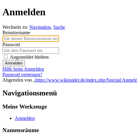
Anmelden
Wechseln zu:
Navigation
,
Suche
Benutzername
Passwort
Angemeldet bleiben
Anmelden
Hilfe beim Anmelden
Passwort vergessen?
Abgerufen von „
https://www.wikiraider.de/index.php/Spezial:Anmel
Navigationsmenü
Meine Werkzeuge
Anmelden
Namensräume