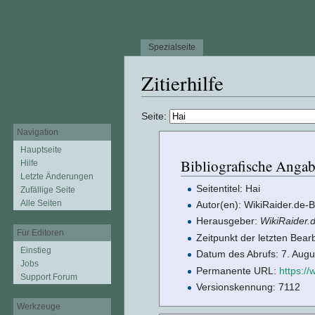
Spezialseite
Zitierhilfe
Wechseln zu:
Navigation
,
Suche
Seite:
Navigation
Hauptseite
Bibliografische Angab
Hilfe
Letzte Änderungen
Seitentitel: Hai
Zufällige Seite
Alle Seiten
Autor(en): WikiRaider.de-B
Herausgeber:
WikiRaider.
Für Editoren
Zeitpunkt der letzten Bea
Einstieg
Datum des Abrufs: 7. Aug
Jobs
Permanente URL:
https:/
Support Forum
Versionskennung: 7112
Werkzeuge