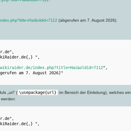
/index.php?title=Hai&oldid=7112
(abgerufen am 7. August 2026).
wikiraider.de/index.php?title=Hai&oldid=7112
",

ls „url“ (
\usepackage{url}
im Bereich der Einleitung), welches ein
 werden: