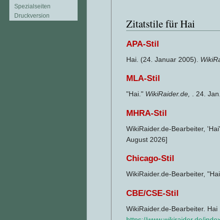
Spezialseiten
Druckversion
Zitatstile für Hai
APA-Stil
Hai. (24. Januar 2005).
WikiR
MLA-Stil
"Hai."
WikiRaider.de,
. 24. Ja
MHRA-Stil
WikiRaider.de-Bearbeiter, 'Hai
August 2026]
Chicago-Stil
WikiRaider.de-Bearbeiter, "Hai
CBE/CSE-Stil
WikiRaider.de-Bearbeiter. Hai 
https://www.wikiraider.de/ind