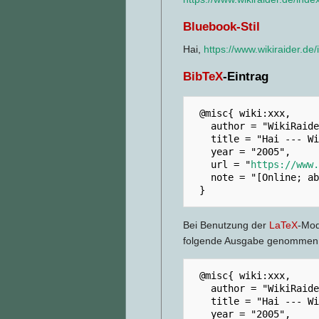
Bluebook-Stil
Hai,
https://www.wikiraider.de
BibTeX
-Eintrag
 @misc{ wiki:xxx,

   author = "WikiRaider.de",

   title = "Hai --- WikiRaider.de{,} ",

   year = "2005",

   url = "
https://www.
   note = "[Online; abgerufen am 7. August 2026]"

Bei Benutzung der
LaTeX
-Modu
folgende Ausgabe genommen
 @misc{ wiki:xxx,

   author = "WikiRaider.de",

   title = "Hai --- WikiRaider.de{,} ",

   year = "2005",
