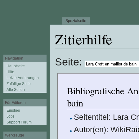
Spezialseite
Zitierhilfe
Wechseln zu:
Navigation
,
Suche
Seite:
Navigation
Hauptseite
Hilfe
Letzte Änderungen
Zufällige Seite
Bibliografische An
Alle Seiten
bain
Für Editoren
Einstieg
Seitentitel: Lara C
Jobs
Support Forum
Autor(en): WikiRai
Werkzeuge