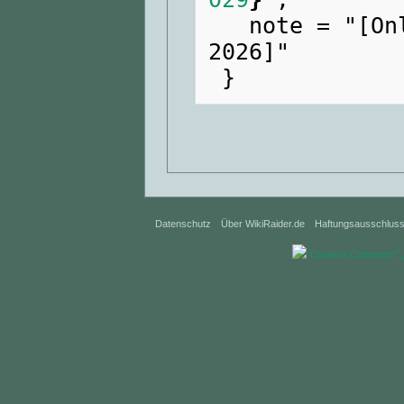
   note = "[Online; abgerufen am 8. August 
2026]"

Datenschutz
Über WikiRaider.de
Haftungsausschlus