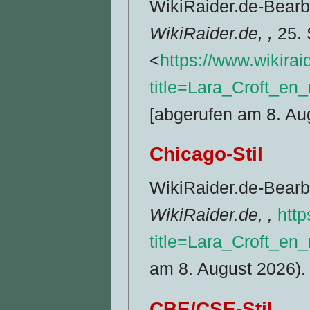
WikiRaider.de-Bearbei
WikiRaider.de, ,
25. 
<
https://www.wikirai
title=Lara_Croft_en
[abgerufen am 8. Au
Chicago-Stil
WikiRaider.de-Bearbei
WikiRaider.de, ,
http
title=Lara_Croft_en
am 8. August 2026).
CBE/CSE-Stil