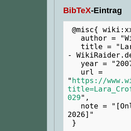
BibTeX
-Eintrag
 @misc{ wiki:xxx,

   author = "WikiRaider.de",

   title = "Lara Croft en maillot de bain --
- WikiRaider.de
   year = "2007",

   url = 
"
https://www.w
title=Lara_Cro
029
",

   note = "[Online; abgerufen am 8. August 
2026]"
