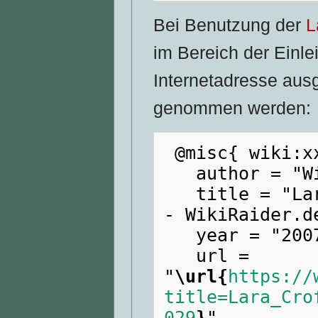
Bei Benutzung der
L
im Bereich der Einle
Internetadresse aus
genommen werden:
 @misc{ wiki:xxx,

   author = "WikiRaider.de",

   title = "Lara Croft en maillot de bain --
- WikiRaider.de
   year = "2007",

   url = 
"
\url{
https://
title=Lara_Cro
029
}
",
