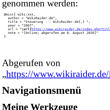
genommen werden:
 @misc{ wiki:xxx,

   author = "WikiRaider.de",

   title = "Steuerung --- WikiRaider.de{,} ",

   year = "2007",

   url = "
\url{
https://www.wikiraider.de/index.php?titl
   note = "[Online; abgerufen am 8. August 2026]"

Abgerufen von
„
https://www.wikiraider.de/
Navigationsmenü
Meine Werkzeuge