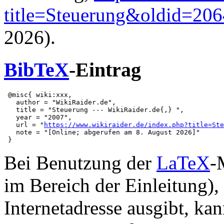
title=Steuerung&oldid=20
2026).
BibTeX
-Eintrag
 @misc{ wiki:xxx,

   author = "WikiRaider.de",

   title = "Steuerung --- WikiRaider.de{,} ",

   year = "2007",

   url = "
https://www.wikiraider.de/index.php?title=Ste
   note = "[Online; abgerufen am 8. August 2026]"

Bei Benutzung der
LaTeX
-
im Bereich der Einleitung),
Internetadresse ausgibt, ka