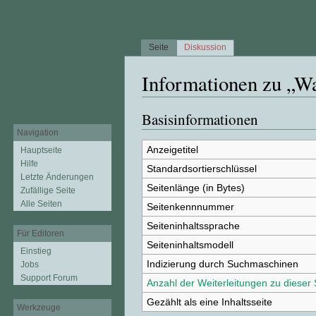
Seite
Diskussion
Informationen zu „W
Wechseln zu:
Navigation
,
Suche
Basisinformationen
Navigation
Anzeigetitel
Hauptseite
Hilfe
Standardsortierschlüssel
Letzte Änderungen
Seitenlänge (in Bytes)
Zufällige Seite
Alle Seiten
Seitenkennnummer
Seiteninhaltssprache
Für Editoren
Seiteninhaltsmodell
Einstieg
Indizierung durch Suchmaschinen
Jobs
Support Forum
Anzahl der Weiterleitungen zu dieser 
Gezählt als eine Inhaltsseite
Werkzeuge