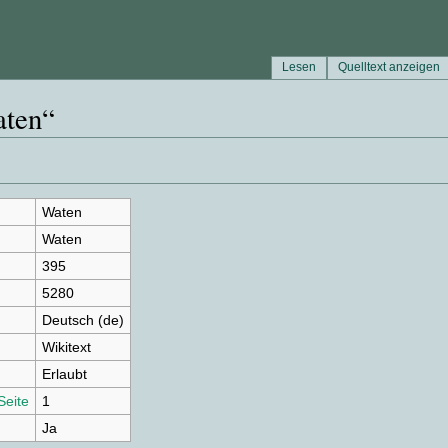
Lesen
Quelltext anzeigen
aten“
Waten
Waten
395
5280
Deutsch (de)
Wikitext
Erlaubt
Seite
1
Ja