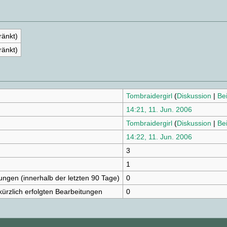
ränkt)
ränkt)
Tombraidergirl
(
Diskussion
|
Be
14:21, 11. Jun. 2006
Tombraidergirl
(
Diskussion
|
Be
14:22, 11. Jun. 2006
3
n
1
tungen (innerhalb der letzten 90 Tage)
0
kürzlich erfolgten Bearbeitungen
0