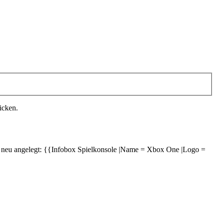
icken.
e neu angelegt: {{Infobox Spielkonsole |Name = Xbox One |Logo =