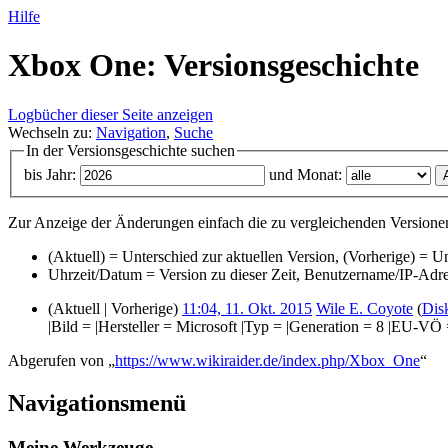
Hilfe
Xbox One: Versionsgeschichte
Logbücher dieser Seite anzeigen
Wechseln zu:
Navigation
,
Suche
In der Versionsgeschichte suchen
bis Jahr:
und Monat:
Zur Anzeige der Änderungen einfach die zu vergleichenden Versionen
(Aktuell) = Unterschied zur aktuellen Version, (Vorherige) = U
Uhrzeit/Datum = Version zu dieser Zeit, Benutzername/IP-Adr
(Aktuell | Vorherige)
11:04, 11. Okt. 2015
‎
Wile E. Coyote
(
Dis
|Bild = |Hersteller = Microsoft |Typ = |Generation = 8 |E
Abgerufen von „
https://www.wikiraider.de/index.php/Xbox_One
“
Navigationsmenü
Meine Werkzeuge