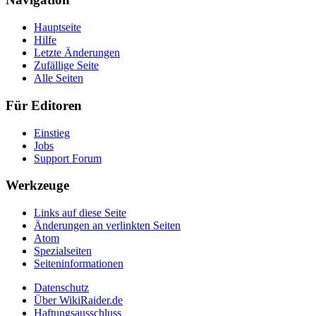
Hauptseite
Hilfe
Letzte Änderungen
Zufällige Seite
Alle Seiten
Für Editoren
Einstieg
Jobs
Support Forum
Werkzeuge
Links auf diese Seite
Änderungen an verlinkten Seiten
Atom
Spezialseiten
Seiten­informationen
Datenschutz
Über WikiRaider.de
Haftungsausschluss