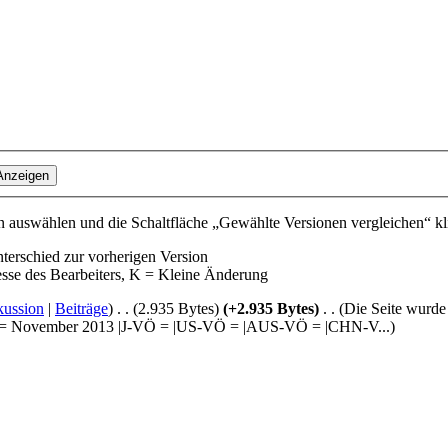
 auswählen und die Schaltfläche „Gewählte Versionen vergleichen“ kl
nterschied zur vorherigen Version
esse des Bearbeiters, K = Kleine Änderung
kussion
|
Beiträge
)
‎
. .
(2.935 Bytes)
(+2.935 Bytes)
‎
. .
(Die Seite wurd
U-VÖ = November 2013 |J-VÖ = |US-VÖ = |AUS-VÖ = |CHN-V...)