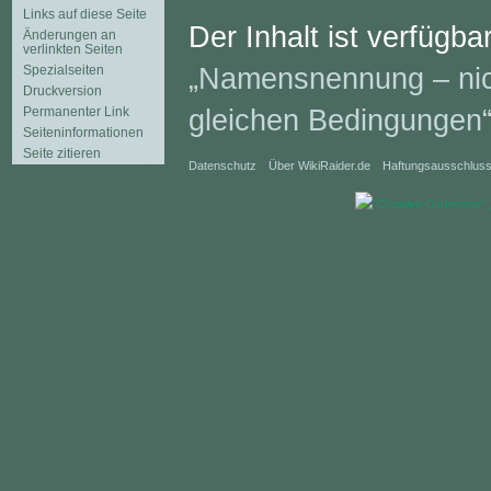
Links auf diese Seite
Der Inhalt ist verfügba
Änderungen an
verlinkten Seiten
„Namensnennung – nich
Spezialseiten
Druckversion
gleichen Bedingungen
Permanenter Link
Seiten­informationen
Seite zitieren
Datenschutz
Über WikiRaider.de
Haftungsausschlus