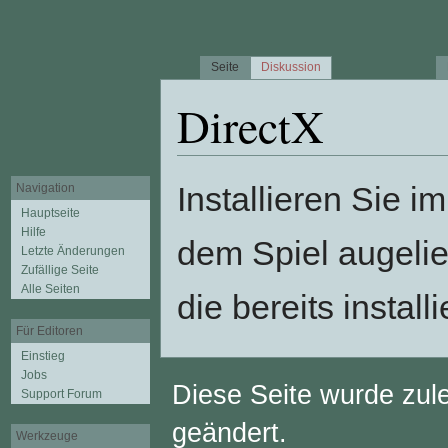
Seite
Diskussion
DirectX
Wechseln zu:
Navigation
,
Suche
Installieren Sie i
Navigation
Hauptseite
Hilfe
dem Spiel augelief
Letzte Änderungen
Zufällige Seite
Alle Seiten
die bereits install
Für Editoren
Einstieg
Jobs
Diese Seite wurde zul
Support Forum
geändert.
Werkzeuge