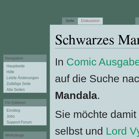
Seite
Diskussion
Schwarzes Ma
Wechseln zu:
Navigation
,
Suche
In
Comic Ausgabe
Navigation
Hauptseite
Hilfe
auf die Suche n
Letzte Änderungen
Zufällige Seite
Alle Seiten
Mandala
.
Für Editoren
Einstieg
Sie möchte damit 
Jobs
Support Forum
selbst und
Lord 
Werkzeuge