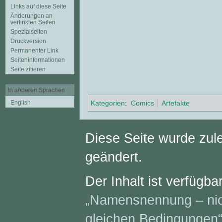
Links auf diese Seite
Änderungen an
verlinkten Seiten
Spezialseiten
Druckversion
Permanenter Link
Seiten­informationen
Seite zitieren
In anderen Sprachen
English
Kategorien
:
Comics
Artefakte
Diese Seite wurde zule
geändert.
Der Inhalt ist verfügba
„Namensnennung – nich
gleichen Bedingungen